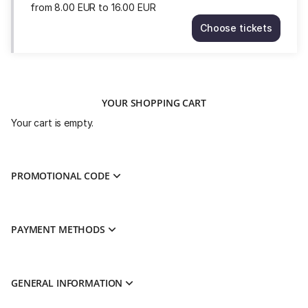
Nov
from
8
.
00
EUR
to
16
.
00
EUR
11:00
Choose tickets
from
LE
8.00
PETIT
EUR
REPOSÉ
to
Sun
16.00
8
EUR
YOUR SHOPPING CART
Nov
16:00
Your cart is empty.
from
8.00
EUR
to
PROMOTIONAL CODE
16.00
EUR
PAYMENT METHODS
GENERAL INFORMATION