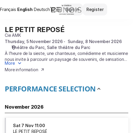
Performance
Dialog
Français
Current
English
Deutsch
Sign in
Register
selection
Language
[LE
PETIT
LE PETIT REPOSÉ
LE
REPOSÉ]
PETIT
Cie AMK
-
REPOSÉ
Thursday, 5 November 2026
Sunday, 8 November 2026
Théâtre
Théâtre du Parc
Salle théâtre du Parc
Dunois
À l’heure de la sieste, une chanteuse, comédienne et musicienne
nous invite à parcourir un paysage de souvenirs, de sensations
More
et de rêveries.
More information
PERFORMANCE SELECTION
November 2026
Sat
7 Nov
11:00
LE PETIT REPOSÉ