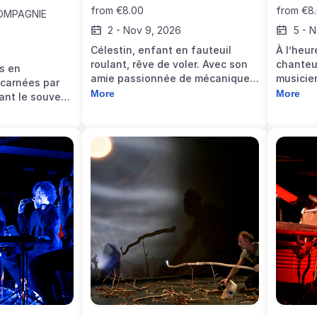
from
€8.00
from
€8
OMPAGNIE
2
-
Nov 9, 2026
5
-
N
6
Célestin, enfant en fauteuil
À l’heur
roulant, rêve de voler. Avec son
chanteu
es en
amie passionnée de mécanique,
musicie
ncarnées par
il cherche à rendre ce rêve
parcour
More
More
nt le souvenir
possible.
souveni
tances. Dans
rêveries
sante, ces voix
 de nouveaux
e de nos
 sera suivi de
s 25 ans de la
a traite et
 crimes contre