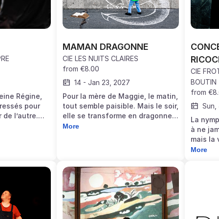
MAMAN DRAGONNE
CONCER
PRE
CIE LES NUITS CLAIRES
RICOC
from
€8.00
CIE FRO
BOUTIN
14
-
Jan 23, 2027
from
€8
reine Régine,
Pour la mère de Maggie, le matin,
dressés pour
tout semble paisible. Mais le soir,
Sun,
 de l’autre.
elle se transforme en dragonne.
La nymp
one, invente
Dans un espace entre chambre
More
à ne jam
 son frère
d’enfant et atelier d’artiste,
mais la 
 musicale en
Maggie trouve une échappatoire
propose 
More
à travers le dessin et la peinture.
voix qui