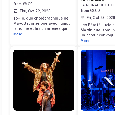
from
€8.00
LA NOIRAUDE ET C
from
€8.00
Thu, Oct 22, 2026
Fri, Oct 23, 202
Tô-Tô, duo chorégraphique de
Mayotte, interroge avec humour
Les Bétafé, luciol
la norme et les bizarreries qui
Martinique, sont i
nous habitent. Il est suivi du solo
More
un chœur convoqua
Simbi qui s’inspire de la culture
d’anciennes résis
More
et des racines d’une enfance aux
l’obscurité grandis
Comores. La soirée se termine
viennent éclairer
avec Tsignangou, où le danseur
chemins et l’espac
mêle danses traditionnelles à
rêves. Le spectacle
l’énergie du hip-hop et du Krump.
la table ronde « Le
loi reconnaissant l
l’esclavage comme
l’humanité. »