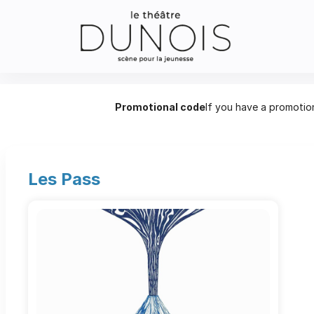
Théâtre
Promotional code
If you have a promotion
Dunois
-
Online
ticket
sales
Les Pass