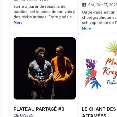
Sat, Oct 17, 202
Écrite à partir de recueils de
paroles, cette pièce donne voix à
Outre-rage est un 
des récits intimes. Entre poésie
chorégraphique sur
et musique, ce spectacle
More
schizophrénie de l
interroge le rapport à l’exil, aux
parcours marqué pa
More
territoires et aux héritages.
identités multiples
performance est su
Mitsangana qui exp
connotations et r
culturelles de l’art
debout.
PLATEAU PARTAGÉ #3
LE CHANT DES 
CIE UWEZO
AFFAMÉES