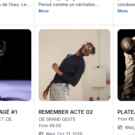
n de l’eau. Le
Pensé comme un véritable
condamn
 le corps sont
laboratoire de gestes et de sons,
l’exil. 
More
More
e expérience
trois artistes explorent les
politiqu
science et
possibilités infinies du kayanm,
question
instrument emblématique de La
d’expres
Réunion.
femmes
AGÉ #1
REMEMBER ACTE 02
PLATE
from
€8
T CIE
CIE GRAND GESTE
from
€8.00
Wed,
Wed, Oct 21, 2026