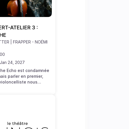
T-ATELIER 3 : 
HE
TTER | FRAPPER - NOÉMI
.00
 Jan 24, 2027
he Echo est condamnée
ais parler en premier,
violoncelliste nous
ici plutôt l'histoire d'une
 se transforme.