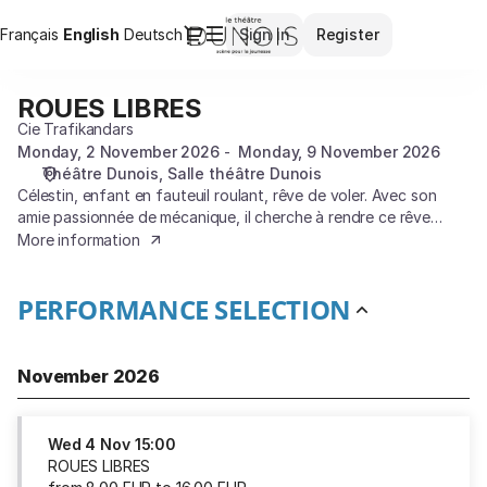
Performance
Dialog
Français
Current
English
Deutsch
Sign in
Register
selection
Language
[ROUES
LIBRES]
ROUES LIBRES
ROUES
-
LIBRES
Cie Trafikandars
Théâtre
Monday, 2 November 2026
Monday, 9 November 2026
Dunois
Théâtre Dunois
Salle théâtre Dunois
Célestin, enfant en fauteuil roulant, rêve de voler. Avec son
amie passionnée de mécanique, il cherche à rendre ce rêve
possible
.
More information
PERFORMANCE SELECTION
November 2026
Wed
4 Nov
15:00
ROUES LIBRES