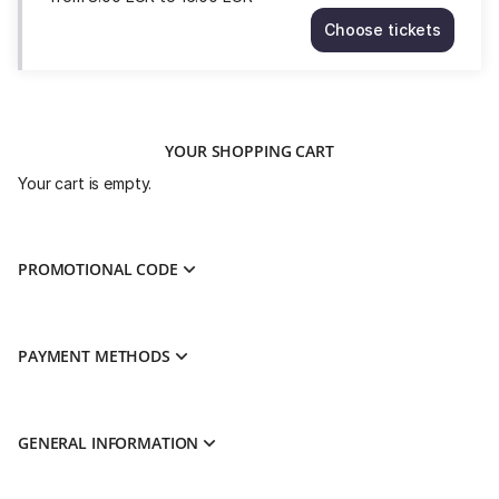
from
Choose tickets
8.00
ROUES
EUR
LIBRES
to
Sun
16.00
8
EUR
Nov
YOUR SHOPPING CART
16:00
from
Your cart is empty.
8.00
EUR
to
16.00
PROMOTIONAL CODE
EUR
PAYMENT METHODS
GENERAL INFORMATION